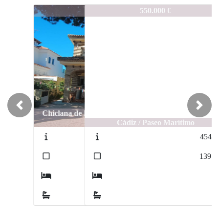
130/23
550.000 €
Previous
Next
Cádiz / Paseo Marítimo
454-18
2
139
m
4
2