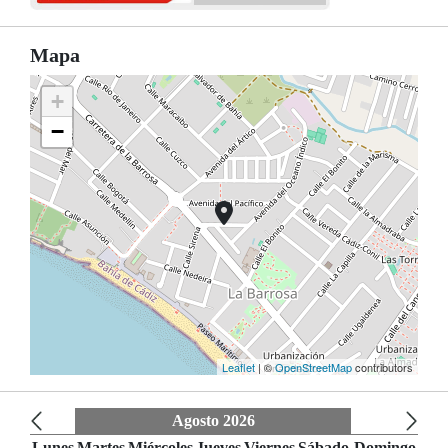
Mapa
+
−
Leaflet
| ©
OpenStreetMap
contributors
Agosto 2026
Lunes
Martes
Miércoles
Jueves
Viernes
Sábado
Domingo