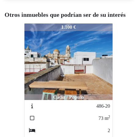
Otros inmuebles que podrían ser de su interés
437-8
1.100 €
Cádiz / Populo
486-20
2
73
m
2